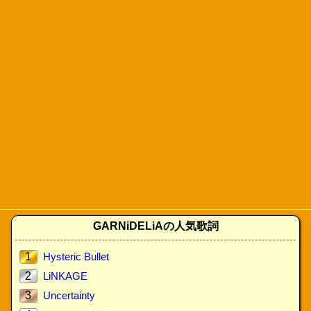
GARNiDELiAの人気歌詞
1
Hysteric Bullet
2
LiNKAGE
3
Uncertainty