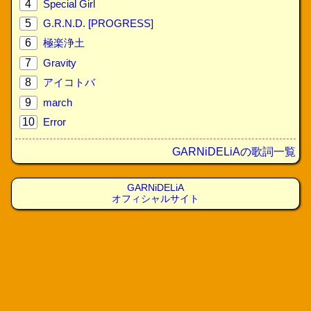
4
Special Girl
5
G.R.N.D. [PROGRESS]
6
極楽浄土
7
Gravity
8
アイコトバ
9
march
10
Error
GARNiDELiAの歌詞一覧
GARNiDELiA
オフィシャルサイト