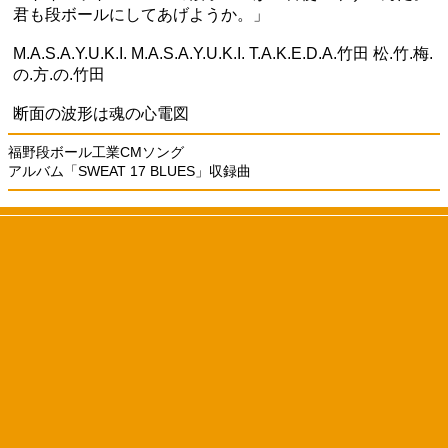
君も段ボールにしてあげようか。」
M.A.S.A.Y.U.K.I. M.A.S.A.Y.U.K.I. T.A.K.E.D.A.竹田 松.竹.梅.
の.方.の.竹田
断面の波形は魂の心電図
福野段ボール工業CMソング
アルバム「SWEAT 17 BLUES」収録曲