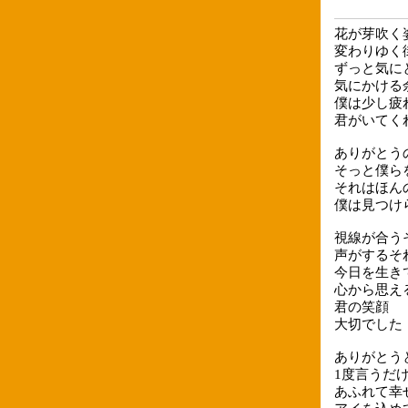
花が芽吹く
変わりゆく
ずっと気に
気にかける
僕は少し疲
君がいてく
ありがとう
そっと僕ら
それはほん
僕は見つけ
視線が合う
声がするそ
今日を生き
心から思え
君の笑顔
大切でした
ありがとう
1度言うだ
あふれて幸