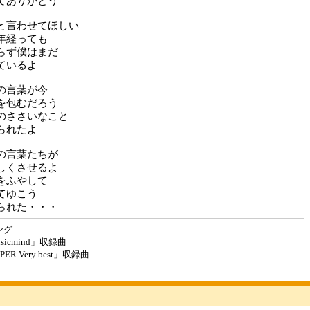
てありがとう
と言わせてほしい
年経っても
らず僕はまだ
ているよ
の言葉が今
を包むだろう
のささいなこと
られたよ
の言葉たちが
しくさせるよ
をふやして
てゆこう
られた・・・
ング
icmind」収録曲
R Very best」収録曲