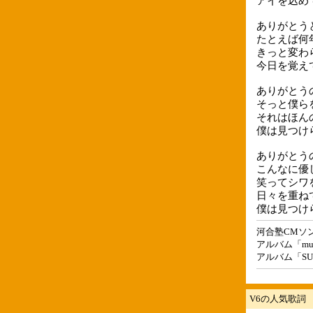
アイを込め
ありがとう
たとえば何
きっと変わ
今日を覚え
ありがとう
そっと僕ら
それはほん
僕は見つけ
ありがとう
こんなに優
笑ってシワ
日々を重ね
僕は見つけ
河合塾CMソ
アルバム「mus
アルバム「SUPE
V6の人気歌詞