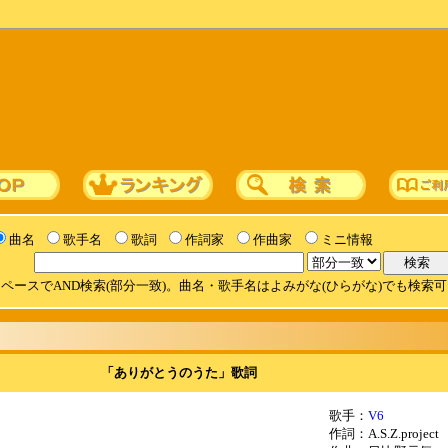
曲名
歌手名
歌詞
作詞家
作曲家
ミニ情報
ペースでAND検索(部分一致)。曲名・歌手名はよみがな(ひらがな)でも検索
「ありがとうのうた」歌詞
歌手：
V6
作詞：A.S.Z.project