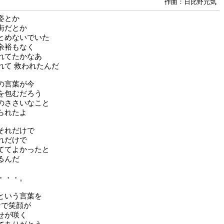
作曲：日比野元気
姿とか
街だとか
とめないでいた
余裕もなく
れてたかなあ
れて 救われたんだ
の言葉が今
を包むだろう
のささいなこと
られたよ
それだけで
れだけで
ててよかったと
るんだ
・・・。
という言葉を
けで笑顔が
せが咲く