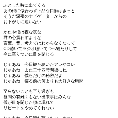
ふとした時に出てくる
あの娘に似合わず下品な口癖はきっと
そうだ深夜のナビゲーターからの
お下がりに違いない
かたや僕は夜な夜な
君の心震わすような
言葉、音、考えてはわからなくなって
CD聴いてラジオ聴いてつべ観たりして
今に至りついに目を閉じる
じゃあね 今日観た聴いたアレやコレ
じゃあね また二十四時間後にね
じゃあね 僕らだけの秘密だよ
じゃあね 寝る前の何よりも大好きな時間
至らないことも至り過ぎも
昼間の有難くもない出来事はみんな
僕が目を閉じた頃に現れて
リピートをやめてくれない