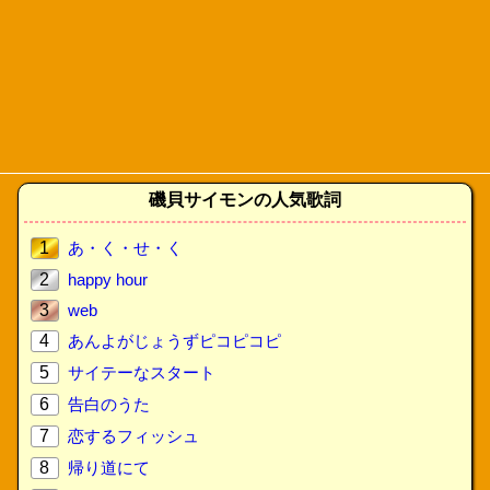
磯貝サイモンの人気歌詞
1
あ・く・せ・く
2
happy hour
3
web
4
あんよがじょうずピコピコピ
5
サイテーなスタート
6
告白のうた
7
恋するフィッシュ
8
帰り道にて