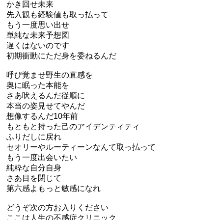
かき回せ未来
先入観も経験値も取っ払って
もう一度思い出せ
単純な未来予想図
遅くはないのです
初期衝動にただ身を委ねるんだ
呼び覚ませ野生の直感を
奥に眠った本能を
さあ吠えるんだ従順に
本当の姿見せてやんだ
想像するんだ10年前
もともと持った己のアイデンティティ
ふりだしに戻れ
セオリーやルーティーンなんて取っ払って
もう一度出会いたい
純粋な自分自身
さあ目を閉じて
第六感よもっと敏感になれ
どうぞ次の方お入りください
ここは人生の不感症クリニック