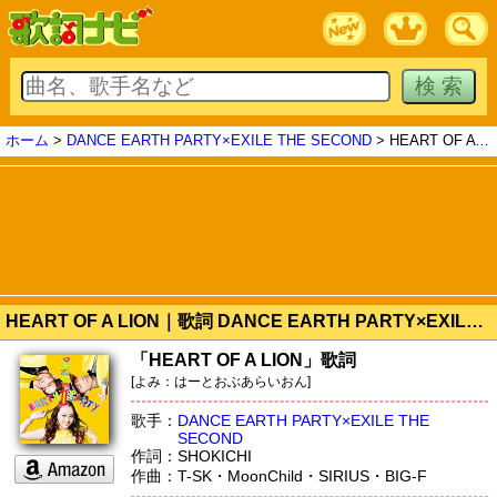
ホーム
>
DANCE EARTH PARTY×EXILE THE SECOND
> HEART OF A LION
HEART OF A LION｜歌詞 DANCE EARTH PARTY×EXILE THE SECOND
「HEART OF A LION」歌詞
[よみ：はーとおぶあらいおん]
歌手：
DANCE EARTH PARTY×EXILE THE
SECOND
作詞：SHOKICHI
作曲：T-SK・MoonChild・SIRIUS・BIG-F