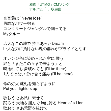
和真「UTMO」CMソング
アルバム「I」収録曲
合言葉は "Never lose"
勇敢なパワー宿る
コンクリートジャングルで闘ってる
Myクルー
広大なこの地で 持ちあったDream
巨大な力に負けない魂の群れがプライドとなす
オレンジ色に染められた空に 誓う
絆と「またこの丘まで来よう」と
時逸れても 夢破れても (I'll be there)
1人ではない 分け合う痛み (I'll be there)
命の灯火 此処を知らすように
Put your lighters up
歌おう さあ風に乗せて
踊ろう 大地を掴んで 胸に誇る Heart of a Lion
歌おう さあ荒野を抜けて