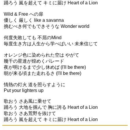
踊ろう 嵐を超えて キミに届け Heart of a Lion
Wild & Free への扉
優しく 厳しく like a savanna
挑むべき何でもできそうな Wonder world
何度失敗しても 不屈のMind
毎度生き方は人生から学べばいい 未来信じて
オレンジ色に染められた空は やがて
幾千の星達が煌めくパレード
夜が明けるまで少し休めば (I'll be there)
朝が来る頃また走れるさ (I'll be there)
情熱の灯火 道を照らすように
Put your lighters up
歌おう さあ風に乗せて
踊ろう 大地を掴んで 胸に誇る Heart of a Lion
歌おう さあ荒野を抜けて
踊ろう 嵐を超えて キミに届け Heart of a Lion