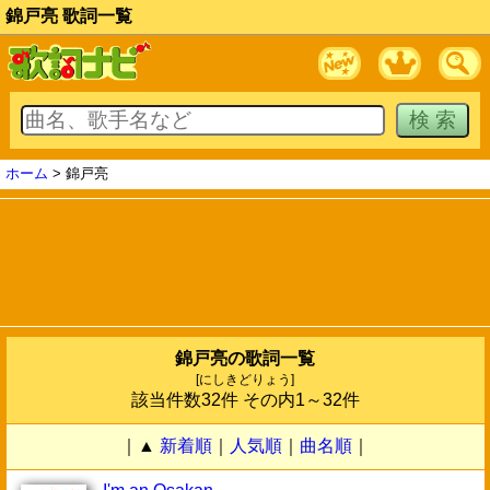
錦戸亮 歌詞一覧
ホーム
> 錦戸亮
錦戸亮の歌詞一覧
[にしきどりょう]
該当件数32件 その内1～32件
｜▲
新着順
｜
人気順
｜
曲名順
｜