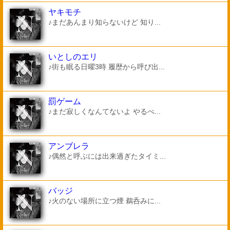
ヤキモチ
♪まだあんまり知らないけど 知り...
いとしのエリ
♪街も眠る日曜3時 履歴から呼び出...
罰ゲーム
♪まだ寂しくなんてないよ やるべ...
アンブレラ
♪偶然と呼ぶには出来過ぎたタイミ...
バッジ
♪火のない場所に立つ煙 鵜呑みに...