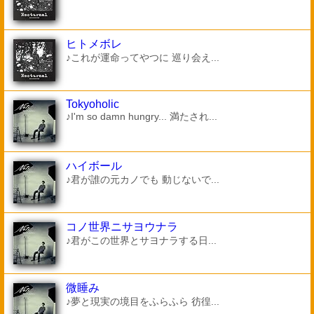
ヒトメボレ
♪これが運命ってやつに 巡り会え...
Tokyoholic
♪I'm so damn hungry... 満たされ...
ハイボール
♪君が誰の元カノでも 動じないで...
コノ世界ニサヨウナラ
♪君がこの世界とサヨナラする日...
微睡み
♪夢と現実の境目をふらふら 彷徨...