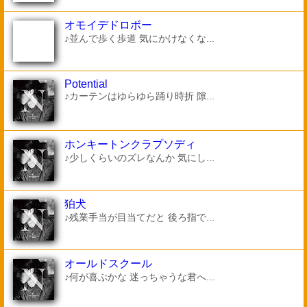
オモイデドロボー
♪並んで歩く歩道 気にかけなくな...
Potential
♪カーテンはゆらゆら踊り時折 隙...
ホンキートンクラプソディ
♪少しくらいのズレなんか 気にし...
狛犬
♪残業手当が目当てだと 後ろ指で...
オールドスクール
♪何が喜ぶかな 迷っちゃうな君へ...