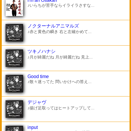
I'm an Osakan
♪いらちが苦手ならイライラさすな...
ノクターナルアニマルズ
♪赤と黄色の瞬き 右と左確かめて...
ツキノハナシ
♪月が綺麗だね 月が綺麗だね 見上...
Good time
♪散々迷ってた 問いかけへの答え...
デジャヴ
♪揚げ足取ってはヒートアップして...
input