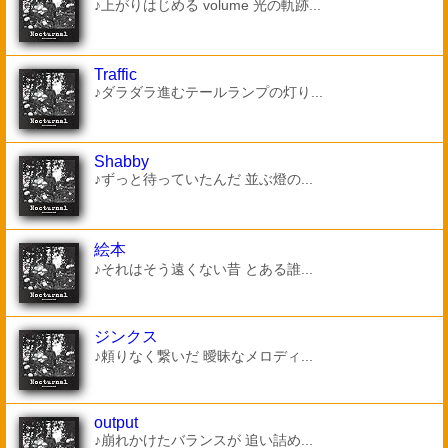
♪上がりはじめる volume 光の軌跡...
Traffic
♪ダラダラ進むテールランプの灯り...
Shabby
♪ずっと待っていたんだ 並ぶ燈の...
絵本
♪それはそう遠くない昔 とある誰...
ジンクス
♪頼りなく繋いだ 曖昧なメロディ...
output
♪崩れかけたバランスが 追い詰め...