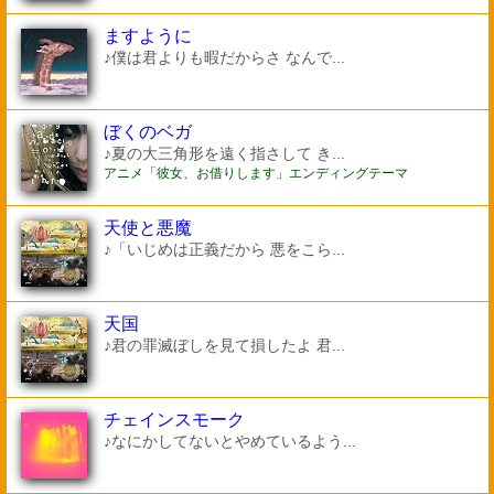
ますように
♪僕は君よりも暇だからさ なんで...
ぼくのベガ
♪夏の大三角形を遠く指さして き...
アニメ「彼女、お借りします」エンディングテーマ
天使と悪魔
♪「いじめは正義だから 悪をこら...
天国
♪君の罪滅ぼしを見て損したよ 君...
チェインスモーク
♪なにかしてないとやめているよう...