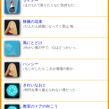
ライナー
♪まだ1人で座りたくない気持ちだ...
林檎の花束
♪だんだん綺麗になってく君は 地...
風にとどけ
♪向かい風の中で、心はどっかいっ...
ハンシー
♪もしかしたら これが最後の歌か...
きれいなおと
♪時代を乗り越えられない僕だった...
教室のドアの向こう