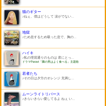
猫のギター
♪ねぇ、僕はどうして 涙がでない...
地獄
♪ため息するため吸った息で、胸の...
ハイキ
♪私の理屈通りのものは 君にとっ...
ドラマParavi「隣の男はよく食べる」主題歌
若者たち
♪その日は夕方のオレンジ 充満し...
ムーンライトリバース
♪きらいきらい愛してるよ ねぇ い...