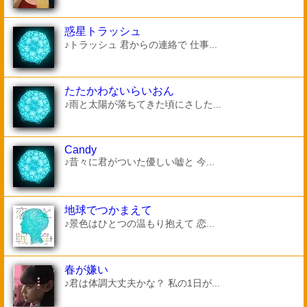
惑星トラッシュ
♪トラッシュ 君からの連絡で 仕事...
たたかわないらいおん
♪雨と太陽が落ちてきた頃にさした...
Candy
♪昔々に君がついた優しい嘘と 今...
地球でつかまえて
♪景色はひとつの温もり抱えて 恋...
春が嫌い
♪君は体調大丈夫かな？ 私の1日が...