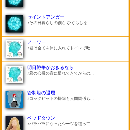
セイントアンガー
♪その日暮らしの僕ら ひぐらしを...
ノーワー
♪君は全てを体に入れてトイレで吐...
明日戦争がおきるなら
♪君の心臓の音に慣れてきてからの...
管制塔の退屈
♪コックピットの掃除も人間関係も...
ベッドタウン
♪バラバラになったシーツを縫って...