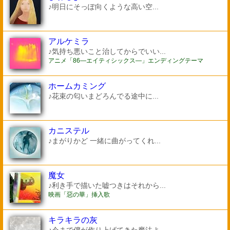
♪明日にそっぽ向くような高い空...
アルケミラ
♪気持ち悪いこと治してからでいい...
アニメ「86―エイティシックス―」エンディングテーマ
ホームカミング
♪花束の匂いまどろんでる途中に...
カニステル
♪まがりかど 一緒に曲がってくれ...
魔女
♪利き手で描いた嘘つきはそれから...
映画「惡の華」挿入歌
キラキラの灰