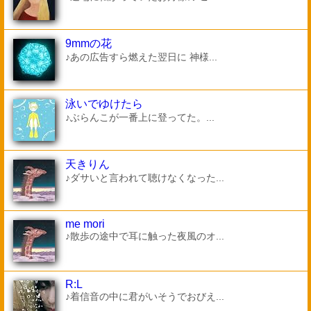
9mmの花
♪あの広告すら燃えた翌日に 神様...
泳いでゆけたら
♪ぶらんこが一番上に登ってた。...
天きりん
♪ダサいと言われて聴けなくなった...
me mori
♪散歩の途中で耳に触った夜風のオ...
R:L
♪着信音の中に君がいそうでおびえ...