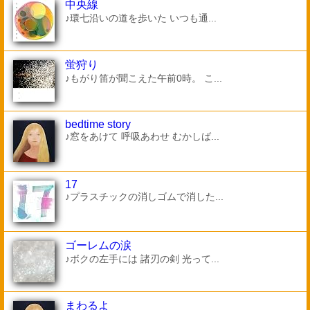
中央線
♪環七沿いの道を歩いた いつも通...
蛍狩り
♪もがり笛が聞こえた午前0時。 こ...
bedtime story
♪窓をあけて 呼吸あわせ むかしば...
17
♪プラスチックの消しゴムで消した...
ゴーレムの涙
♪ボクの左手には 諸刃の剣 光って...
まわるよ