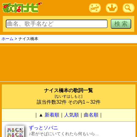
ホーム
> ナイス橋本
ナイス橋本の歌詞一覧
[ないすはしもと]
該当件数32件 その内1～32件
｜▲
新着順
｜
人気順
｜
曲名順
｜
ずっとソバニ
♪君がそばにいてくれたら何もいら...