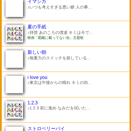
イマシカ
♪いつも考えすぎる悪い癖 人の事...
夏の手紙
♪拝啓 あのころの僕達 キミは今で...
映画「図鑑に載ってない虫」主題歌
新しい朝
♪無重力のスイッチを探している...
i love you
♪東京は午後からの晴れ キミの街...
1.2.3
♪1 2 3 前に進め なみだを拭いた...
ストロベリーパイ