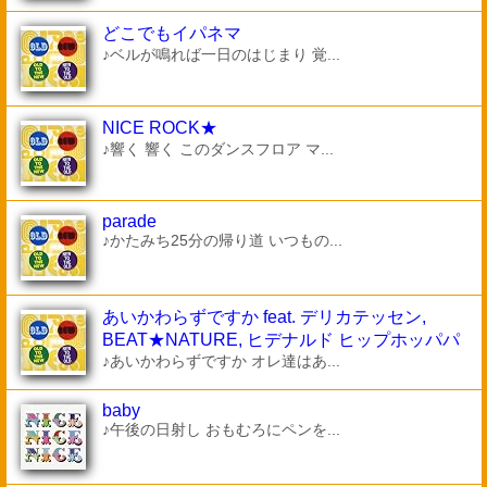
どこでもイパネマ
♪ベルが鳴れば一日のはじまり 覚...
NICE ROCK★
♪響く 響く このダンスフロア マ...
parade
♪かたみち25分の帰り道 いつもの...
あいかわらずですか feat. デリカテッセン,
BEAT★NATURE, ヒデナルド ヒップホッパパ
♪あいかわらずですか オレ達はあ...
baby
♪午後の日射し おもむろにペンを...