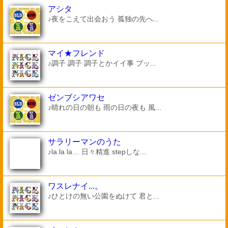
アシタ
♪夜をこえて出会おう 孤独の先へ...
マイ★フレンド
♪調子 調子 調子とかイイ事 ブッ...
ゼンブシアワセ
♪晴れの日の朝も 雨の日の夜も 風...
サラリーマンのうた
♪la la la… 日々精進 stepしな...
ワスレナイ...。
♪ひとけの無い公園をぬけて 君と...