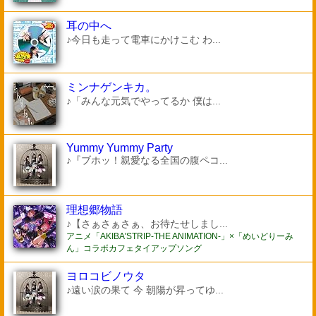
耳の中へ
♪今日も走って電車にかけこむ わ...
ミンナゲンキカ。
♪「みんな元気でやってるか 僕は...
Yummy Yummy Party
♪『ブホッ！親愛なる全国の腹ペコ...
理想郷物語
♪【さぁさぁさぁ、お待たせしまし...
アニメ「AKIBA'STRIP-THE ANIMATION-」×「めいどりーみ
ん」コラボカフェタイアップソング
ヨロコビノウタ
♪遠い涙の果て 今 朝陽が昇ってゆ...