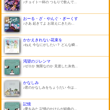
♪チョイト一杯の つもりで飲んで...
おーる・ざ・やんぐ・ぎーくす
♪さあ 起きてよ お迎えにきたわ...
かかえきれない花束を
♪ねえ 今なにがしたい？ どんな瞬...
渇望のジレンマ
♪ゼロか 無限なのか 見渡した灰色...
かなしみ
♪君のかなしみをちょうだい 今は...
記憶
♪夢をみた 記憶のかけらが組曲の...