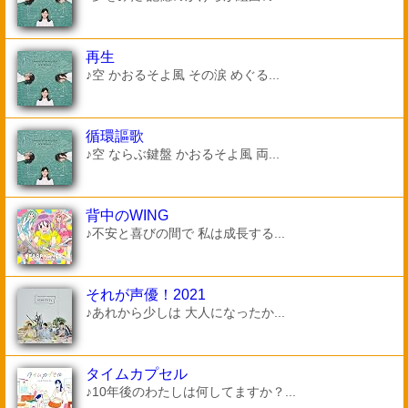
再生
♪空 かおるそよ風 その涙 めぐる...
循環謳歌
♪空 ならぶ鍵盤 かおるそよ風 両...
背中のWING
♪不安と喜びの間で 私は成長する...
それが声優！2021
♪あれから少しは 大人になったか...
タイムカプセル
♪10年後のわたしは何してますか？...