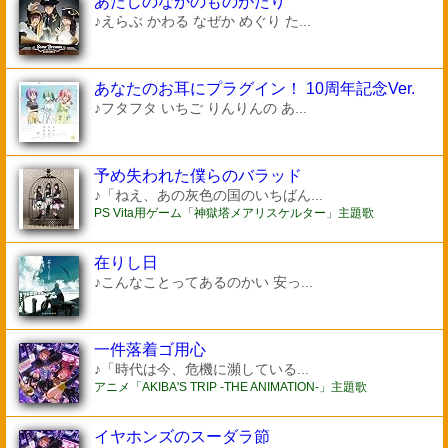
あたしのなかのものがたり
♪えらぶ かわる なぜか めぐり た...
あなたのお耳にプラグイン！ 10周年記念Ver.
♪フタフタ いちご りんりんの あ...
予め失われた僕らのバラッド
♪「ねえ、あの灰色の国のいちばん...
PS Vita用ゲーム「神獄塔メアリスケルター」主題歌
在りし日
♪こんなことってあるのかい 安っ...
一件落着ゴ用心
♪「時代は今、危機に瀕している...
アニメ「AKIBA'S TRIP -THE ANIMATION-」主題歌
イヤホンズのスーダラ節