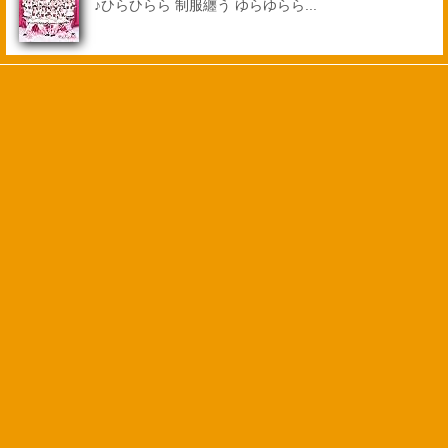
♪ひらひらら 制服纏う ゆらゆらら...