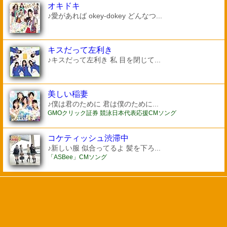
オキドキ
♪愛があれば okey-dokey どんなつ...
キスだって左利き
♪キスだって左利き 私 目を閉じて...
美しい稲妻
♪僕は君のために 君は僕のために...
GMOクリック証券 競泳日本代表応援CMソング
コケティッシュ渋滞中
♪新しい服 似合ってるよ 髪を下ろ...
「ASBee」CMソング