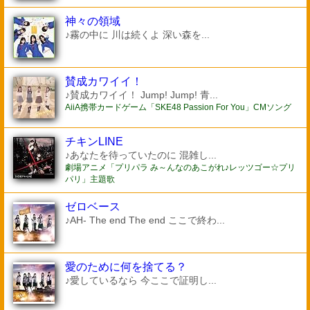
神々の領域
♪霧の中に 川は続くよ 深い森を...
賛成カワイイ！
♪賛成カワイイ！ Jump! Jump! 青...
AiiA携帯カードゲーム「SKE48 Passion For You」CMソング
チキンLINE
♪あなたを待っていたのに 混雑し...
劇場アニメ「プリパラ み～んなのあこがれ♪レッツゴー☆プリ
パリ」主題歌
ゼロベース
♪AH- The end The end ここで終わ...
愛のために何を捨てる？
♪愛しているなら 今ここで証明し...