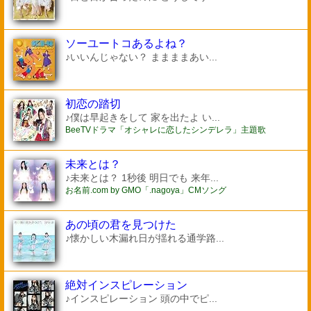
ソーユートコあるよね？
♪いいんじゃない？ ままままあい...
初恋の踏切
♪僕は早起きをして 家を出たよ い...
BeeTVドラマ「オシャレに恋したシンデレラ」主題歌
未来とは？
♪未来とは？ 1秒後 明日でも 来年...
お名前.com by GMO「.nagoya」CMソング
あの頃の君を見つけた
♪懐かしい木漏れ日が揺れる通学路...
絶対インスピレーション
♪インスピレーション 頭の中でピ...