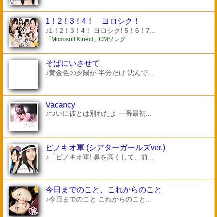
1！2！3！4！ ヨロシク！
♪1！2！3！4！ ヨロシク! 5！6！7...
「Microsoft Kinect」CMソング
そばにいさせて
♪黄金色の夕陽が 半分だけ 沈んで...
Vacancy
♪ついに彼とは別れたよ 一番最初...
ピノキオ軍 (シアターガールズver.)
♪「ピノキオ軍! 鼻を高くして、前...
今日までのこと、これからのこと
♪今日までのこと これからのこと...