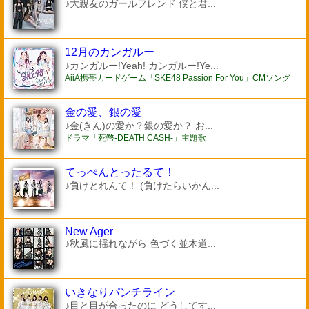
♪大親友のガールフレンド 僕と君...
12月のカンガルー
♪カンガルー!Yeah! カンガルー!Ye...
AiiA携帯カードゲーム「SKE48 Passion For You」CMソング
金の愛、銀の愛
♪金(きん)の愛か？銀の愛か？ お...
ドラマ「死幣-DEATH CASH-」主題歌
てっぺんとったるて！
♪負けとれんて！ (負けたらいかん...
New Ager
♪秋風に揺れながら 色づく並木道...
いきなりパンチライン
♪目と目が合ったのに どうしてす...