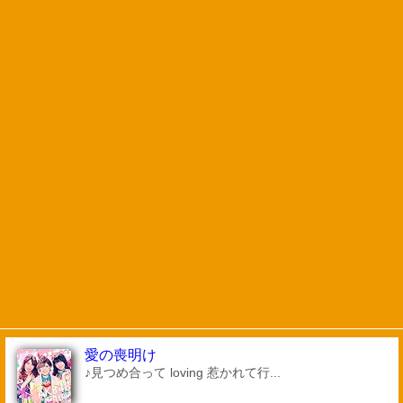
愛の喪明け
♪見つめ合って loving 惹かれて行...