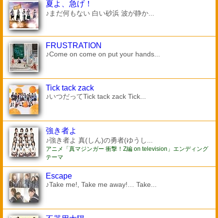
夏よ、急げ！
♪まだ何もない 白い砂浜 波が静か...
FRUSTRATION
♪Come on come on put your hands...
Tick tack zack
♪いつだってTick tack zack Tick...
強き者よ
♪強き者よ 真(しん)の勇者(ゆうし...
アニメ「真マジンガー 衝撃！Z編 on television」エンディング
テーマ
Escape
♪Take me!, Take me away!… Take...