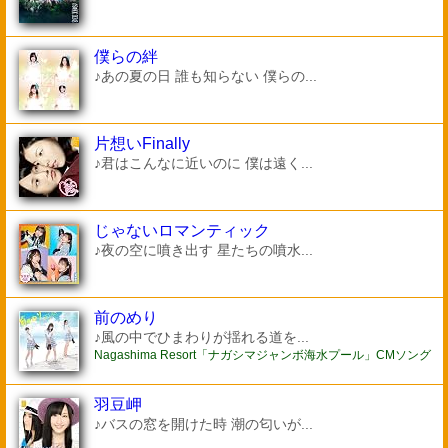
僕らの絆
♪あの夏の日 誰も知らない 僕らの...
片想いFinally
♪君はこんなに近いのに 僕は遠く...
じゃないロマンティック
♪夜の空に噴き出す 星たちの噴水...
前のめり
♪風の中でひまわりが揺れる道を...
Nagashima Resort「ナガシマジャンボ海水プール」CMソング
羽豆岬
♪バスの窓を開けた時 潮の匂いが...