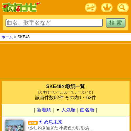
ホーム
> SKE48
SKE48の歌詞一覧
[えすけーいーふぉーてぃーえいと]
該当件数62件 その内1～62件
｜
新着順
｜▼
人気順
｜
曲名順
｜
ため息未来
♪少し灼き過ぎた 小麦色の肌 砂浜...