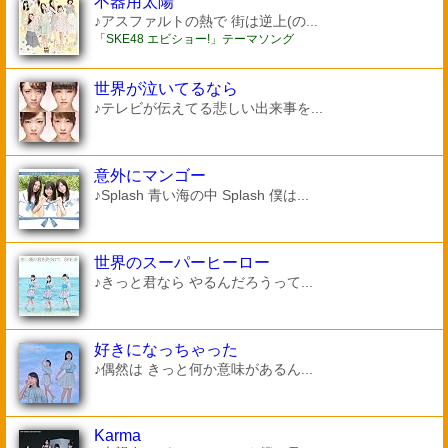
不器用太陽
♪アスファルトの熱で 街は逆上(の...
「SKE48 エビショー!」テーマソング
世界が泣いてるなら
♪テレビが伝えてる悲しい出来事を...
意外にマンゴー
♪Splash 青い海の中 Splash 僕は...
世界のスーパーヒーロー
♪きっと君なら やるんだろうって...
好きになっちゃった
♪偶然は きっと何か意味があるん...
Karma