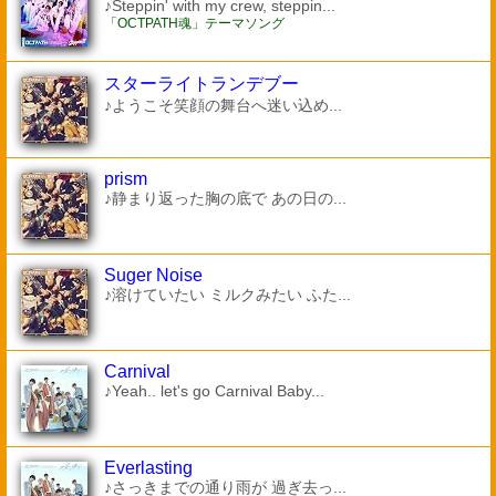
♪Steppin' with my crew, steppin...
「OCTPATH魂」テーマソング
スターライトランデブー
♪ようこそ笑顔の舞台へ迷い込め...
prism
♪静まり返った胸の底で あの日の...
Suger Noise
♪溶けていたい ミルクみたい ふた...
Carnival
♪Yeah.. let's go Carnival Baby...
Everlasting
♪さっきまでの通り雨が 過ぎ去っ...