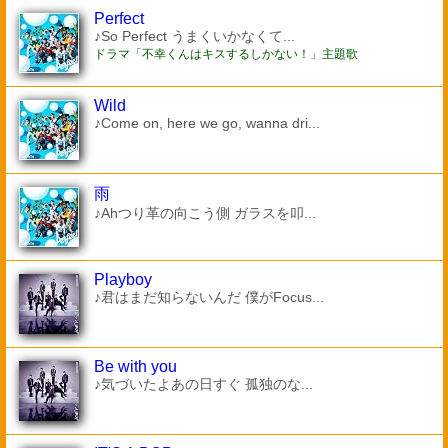
Perfect
♪So Perfect うまくいかなくて...
ドラマ「不幸くんはキスするしかない！」主題歌
Wild
♪Come on, here we go, wanna dri...
雨
♪Ahつり革の向こう側 ガラスを叩...
Playboy
♪君はまだ知らないんだ 僕がFocus...
Be with you
♪気づいたよあの日すぐ 孤独のな...