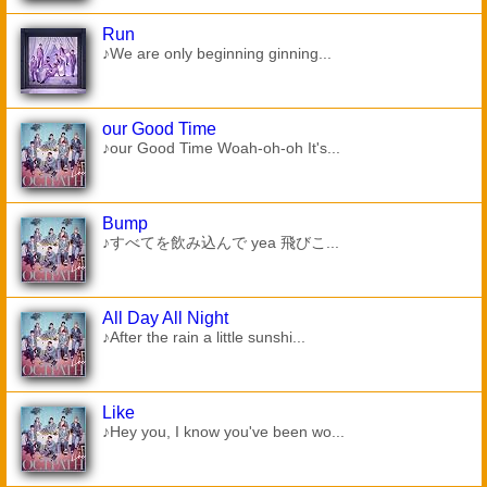
Run
♪We are only beginning ginning...
our Good Time
♪our Good Time Woah-oh-oh It's...
Bump
♪すべてを飲み込んで yea 飛びこ...
All Day All Night
♪After the rain a little sunshi...
Like
♪Hey you, I know you've been wo...