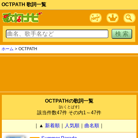
OCTPATH 歌詞一覧
ホーム
> OCTPATH
OCTPATHの歌詞一覧
[おくとぱす]
該当件数47件 その内1～47件
｜▲
新着順
｜
人気順
｜
曲名順
｜