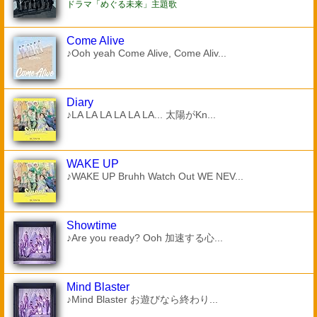
ドラマ「めぐる未来」主題歌
Come Alive
♪Ooh yeah Come Alive, Come Aliv...
Diary
♪LA LA LA LA LA LA... 太陽がKn...
WAKE UP
♪WAKE UP Bruhh Watch Out WE NEV...
Showtime
♪Are you ready? Ooh 加速する心...
Mind Blaster
♪Mind Blaster お遊びなら終わり...