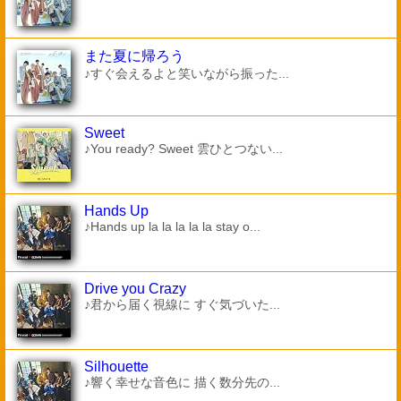
また夏に帰ろう
♪すぐ会えるよと笑いながら振った...
Sweet
♪You ready? Sweet 雲ひとつない...
Hands Up
♪Hands up la la la la la stay o...
Drive you Crazy
♪君から届く視線に すぐ気づいた...
Silhouette
♪響く幸せな音色に 描く数分先の...