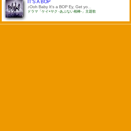
IT'S A BOP
♪Ooh Baby It's a BOP Ey, Get yo...
ドラマ「ケイ×ヤク -あぶない相棒-」主題歌