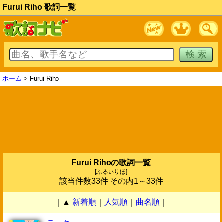
Furui Riho 歌詞一覧
ホーム
> Furui Riho
Furui Rihoの歌詞一覧
[ふるいりほ]
該当件数33件 その内1～33件
｜▲
新着順
｜
人気順
｜
曲名順
｜