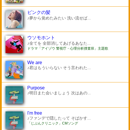
ピンクの髪
♪夢から覚めたみたい 洗い流せば...
ウソモホント
♪全てを 全部消してあげるあなた...
ドラマ「アイゾウ 警視庁・心理分析捜査班」主題歌
We are
♪君はもういらない そう言われた...
Purpose
♪明日また会いましょう 次はあの...
I'm free
♪ファンデで隠したって そばかす...
「じぶんクリニック」CMソング