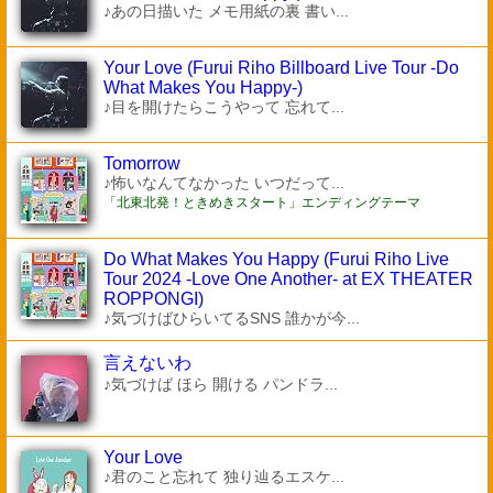
♪あの日描いた メモ用紙の裏 書い...
Your Love (Furui Riho Billboard Live Tour -Do
What Makes You Happy-)
♪目を開けたらこうやって 忘れて...
Tomorrow
♪怖いなんてなかった いつだって...
「北東北発！ときめきスタート」エンディングテーマ
Do What Makes You Happy (Furui Riho Live
Tour 2024 -Love One Another- at EX THEATER
ROPPONGI)
♪気づけばひらいてるSNS 誰かが今...
言えないわ
♪気づけば ほら 開ける パンドラ...
Your Love
♪君のこと忘れて 独り辿るエスケ...