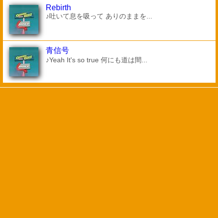
Rebirth
♪吐いて息を吸って ありのままを...
青信号
♪Yeah It's so true 何にも道は間...