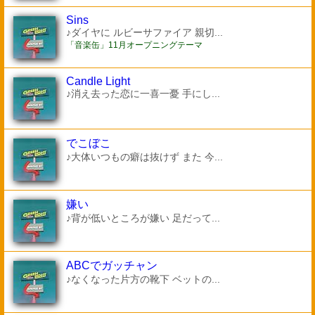
Sins
♪ダイヤに ルビーサファイア 親切...
「音楽缶」11月オープニングテーマ
Candle Light
♪消え去った恋に一喜一憂 手にし...
でこぼこ
♪大体いつもの癖は抜けず また 今...
嫌い
♪背が低いところが嫌い 足だって...
ABCでガッチャン
♪なくなった片方の靴下 ベットの...